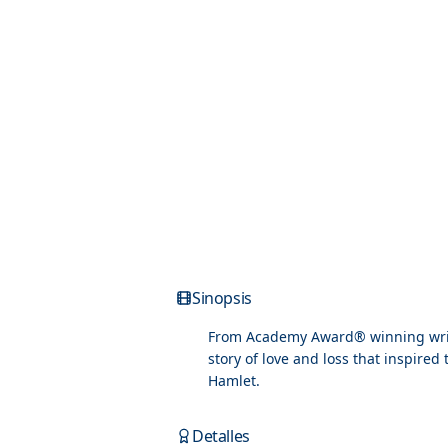
Sinopsis
From Academy Award® winning write
story of love and loss that inspired
Hamlet.
Detalles