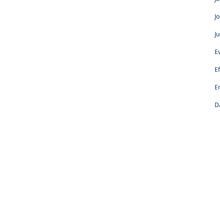
J
Ju
E
E
E
D