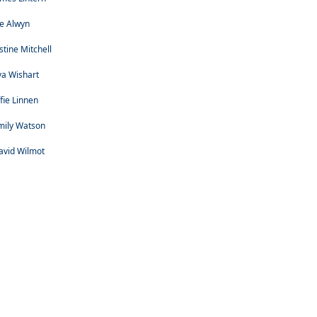
oe Alwyn
stine Mitchell
va Wishart
ffie Linnen
mily Watson
avid Wilmot