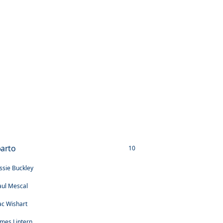
arto
10
essie Buckley
aul Mescal
ac Wishart
ames Lintern