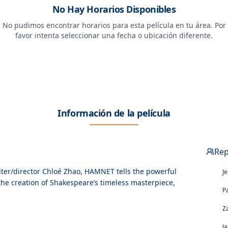
No Hay Horarios Disponibles
No pudimos encontrar horarios para esta película en tu área. Por
favor intenta seleccionar una fecha o ubicación diferente.
Información de la película
Rep
r/director Chloé Zhao, HAMNET tells the powerful
J
 the creation of Shakespeare’s timeless masterpiece,
P
Z
J